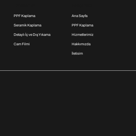
Hizmetlerimiz
Garage 1903
PPF Kaplama
Ana Sayfa
Seramik Kaplama
PPF Kaplama
Detaylı İç ve Dış Yıkama
Hizmetlerimiz
Cam Filmi
Hakkımızda
İletisim