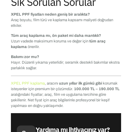
Sık Sorulan Sorular
XPEL PPF fiyatları neden geniş bir aralıkta?
Araç boyutu, film türü ve kaplama kapsamı maliyeti doğrudan
etkiler.
Tüm araç kaplama mı, ön paket mi daha mantıklı?
Uzun vadede maksimum koruma ve değer için
tüm araç
kaplama
önerilir.
Bakımı zor mu?
Hayır. Düzenli yıkama yeterlidir; seramik destekli bakımlar ekstra
parlaklık sağlar.
XPEL PPF kaplama
, aracını
uzun yıllar ilk günkü gibi
korumak
isteyenler için premium bir çözümdür.
100.000 TL – 190.000 TL
aralığındaki fiyatlar; araç, film ve uygulama tercihine göre
şekillenir. Net fiyat için araç bilgilerinle profesyonel bir keşif
yapılması en doğru yaklaşımdır.
Yardıma mı ihtiyacınız var?