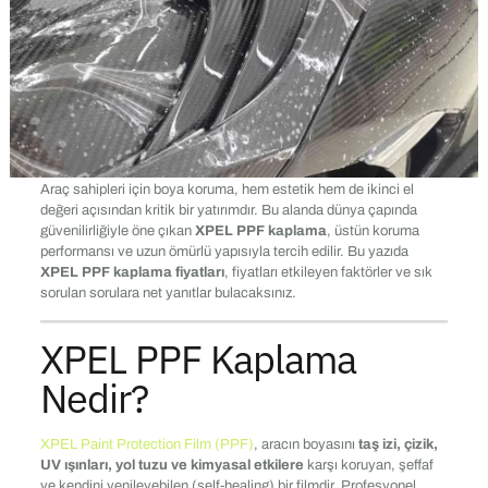
Araç sahipleri için boya koruma, hem estetik hem de ikinci el
değeri açısından kritik bir yatırımdır. Bu alanda dünya çapında
güvenilirliğiyle öne çıkan
XPEL PPF kaplama
, üstün koruma
performansı ve uzun ömürlü yapısıyla tercih edilir. Bu yazıda
XPEL PPF kaplama fiyatları
, fiyatları etkileyen faktörler ve sık
sorulan sorulara net yanıtlar bulacaksınız.
XPEL PPF Kaplama
Nedir?
XPEL Paint Protection Film (PPF)
, aracın boyasını
taş izi, çizik,
UV ışınları, yol tuzu ve kimyasal etkilere
karşı koruyan, şeffaf
ve kendini yenileyebilen (self-healing) bir filmdir. Profesyonel