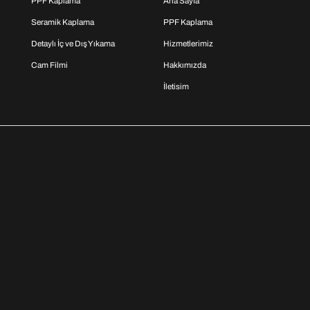
PPF Kaplama
Ana Sayfa
Seramik Kaplama
PPF Kaplama
Detaylı İç ve Dış Yıkama
Hizmetlerimiz
Cam Filmi
Hakkımızda
İletisim